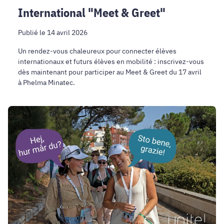
International "Meet & Greet"
Publié le 14 avril 2026
Un rendez-vous chaleureux pour connecter élèves
internationaux et futurs élèves en mobilité : inscrivez-vous
dès maintenant pour participer au Meet & Greet du 17 avril
à Phelma Minatec.
50
duos,
9
pays,
1
communauté
:
l’aventure
Unite!
Language