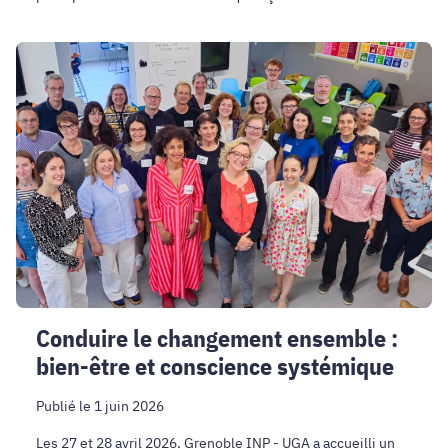
technologies électroniques plus durables.
Conduire
le
changement
ensemble
:
bien-
être
et
conscience
systémique
Conduire le changement ensemble :
bien-être et conscience systémique
Publié le 1 juin 2026
Les 27 et 28 avril 2026, Grenoble INP - UGA a accueilli un