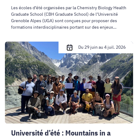
Les écoles d’été organisées par la Chemistry Biology Health
Graduate School (CBH Graduate School) de l’Université
Grenoble Alpes (UGA) sont conçues pour proposer des
formations interdisciplinaires portant sur des enjeux
sociétaux actuels.
Université
Du 29 juin au 4 juil. 2026
d’été
:
Mountains
in
a
Changing
World
Université d’été : Mountains in a