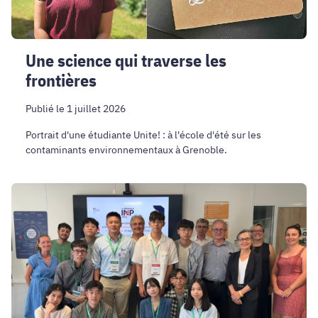
Une science qui traverse les
frontières
Publié le 1 juillet 2026
Portrait d'une étudiante Unite! : à l'école d'été sur les
contaminants environnementaux à Grenoble.
Taiwan
Global
Pathfinder
:
Grenoble
INP
–
UGA,