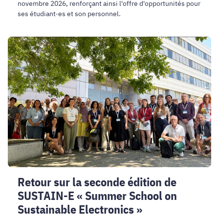
novembre 2026, renforçant ainsi l'offre d'opportunités pour
ses étudiant·es et son personnel.
Retour
sur
la
seconde
édition
de
SUSTAIN-
E
«
Summer
School
on
Retour sur la seconde édition de
Sustainable
SUSTAIN-E « Summer School on
Electronics
»
Sustainable Electronics »