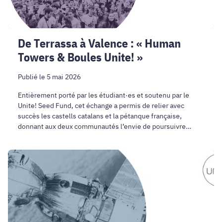
Boules
Unite!
»
De Terrassa à Valence : « Human
Towers & Boules Unite! »
Publié le 5 mai 2026
Entièrement porté par les étudiant·es et soutenu par le
Unite! Seed Fund, cet échange a permis de relier avec
succès les castells catalans et la pétanque française,
donnant aux deux communautés l’envie de poursuivre
l’aventure.
Dynamiser
la
formation
aux
technologies
spatiales