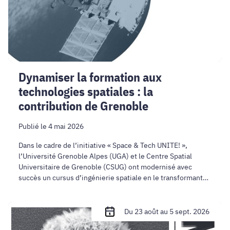
:
la
contribution
de
Grenoble
Dynamiser la formation aux
technologies spatiales : la
contribution de Grenoble
Publié le 4 mai 2026
Dans le cadre de l’initiative « Space & Tech UNITE! »,
l’Université Grenoble Alpes (UGA) et le Centre Spatial
Universitaire de Grenoble (CSUG) ont modernisé avec
succès un cursus d’ingénierie spatiale en le transformant
en une expérience d'apprentissage hybride (blended
learning).
European
Du 23 août au 5 sept. 2026
School