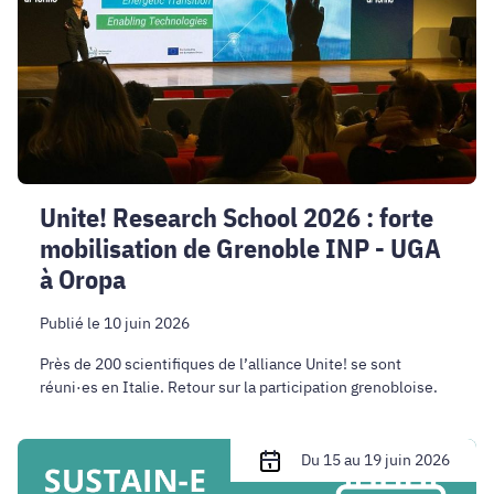
:
forte
mobilisation
de
Grenoble
INP
-
UGA
Unite! Research School 2026 : forte
à
mobilisation de Grenoble INP - UGA
Oropa
à Oropa
Publié le 10 juin 2026
Près de 200 scientifiques de l’alliance Unite! se sont
réuni·es en Italie. Retour sur la participation grenobloise.
SUSTAIN-
Du 15 au 19 juin 2026
E