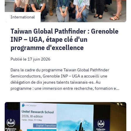
étape
clé
d'un
International
programme
Taiwan Global Pathfinder : Grenoble
d'excellence
INP – UGA, étape clé d'un
programme d'excellence
Publié le 17 juin 2026
Dans le cadre du programme Taiwan Global Pathfinder
Semiconductors, Grenoble INP – UGA a accueilli une
délégation de dix jeunes talents taïwanais·es. Au
programme : une immersion entre recherche, formation et
industrie qui font de Grenoble un modèle rare en Europe.
Unite!
Research
School
2026