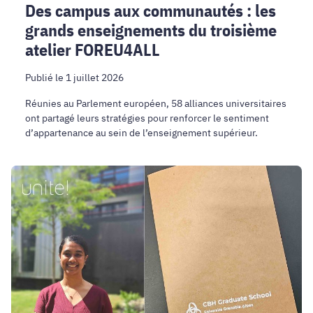
Des campus aux communautés : les
grands enseignements du troisième
atelier FOREU4ALL
Publié le 1 juillet 2026
Réunies au Parlement européen, 58 alliances universitaires
ont partagé leurs stratégies pour renforcer le sentiment
d’appartenance au sein de l’enseignement supérieur.
Une
science
qui
traverse
les
frontières