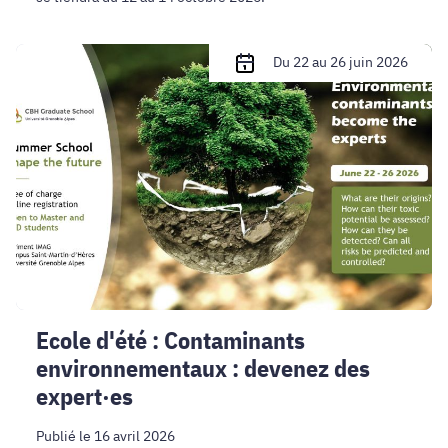
Ecole
Du 22 au 26 juin 2026
d'été
:
Contaminants
environnementaux
:
devenez
des
expert·es
Ecole d'été : Contaminants
environnementaux : devenez des
expert·es
Publié le 16 avril 2026