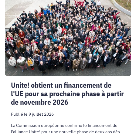
obtient
un
financement
de
l'UE
pour
sa
prochaine
phase
à
partir
Unite! obtient un financement de
de
l'UE pour sa prochaine phase à partir
novembre
2026
de novembre 2026
Publié le 9 juillet 2026
La Commission européenne confirme le financement de
l'alliance Unite! pour une nouvelle phase de deux ans dès