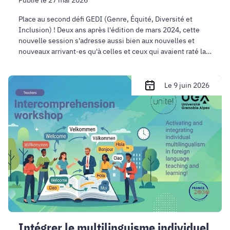
Publié le 27 mai 2026
Place au second défi GEDI (Genre, Équité, Diversité et
Inclusion) ! Deux ans après l'édition de mars 2024, cette
nouvelle session s'adresse aussi bien aux nouvelles et
nouveaux arrivant·es qu'à celles et ceux qui avaient raté la
première édition.
Intégrer
Le 9 juin 2026
le
multilinguisme
individuel
dans
l'apprentissage
des
langues
étrangères
Intégrer le multilinguisme individuel