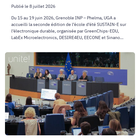
Publié le 8 juillet 2026
Du 15 au 19 juin 2026, Grenoble INP – Phelma, UGA a
accueilli la seconde édition de l’école d’été SUSTAIN-E sur
l’électronique durable, organisée par GreenChips-EDU,
LabEx Microelectronics, DESIRE4EU, EECONE et Sinano
Institute. Elle est également soutenue par l’IRT Nanoelec
et Unite!.
Des
campus
aux
communautés
:
les
grands
enseignements
du
troisième
atelier
FOREU4ALL