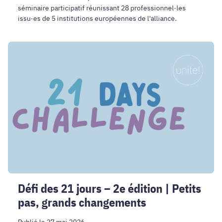
séminaire participatif réunissant 28 professionnel·les
issu·es de 5 institutions européennes de l'alliance.
Défi
des
21
jours
–
2e
édition
|
Petits
pas,
grands
changements
Défi des 21 jours – 2e édition | Petits
pas, grands changements