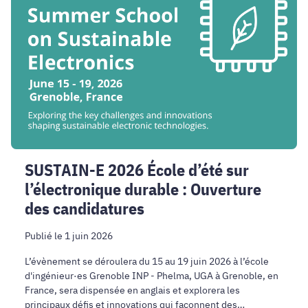
2026
École
d’été
sur
l’électronique
durable
:
Ouverture
des
candidatures
SUSTAIN-E 2026 École d’été sur
l’électronique durable : Ouverture
des candidatures
Publié le 1 juin 2026
L’évènement se déroulera du 15 au 19 juin 2026 à l’école
d'ingénieur·es Grenoble INP - Phelma, UGA à Grenoble, en
France, sera dispensée en anglais et explorera les
principaux défis et innovations qui façonnent des