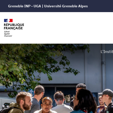
Grenoble INP - UGA | Université Grenoble Alpes
Grenoble
L'Insti
INP
-
UGA