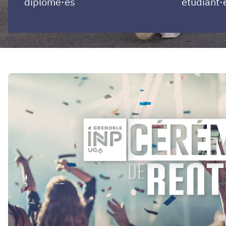
diplômé·es
étudiant·