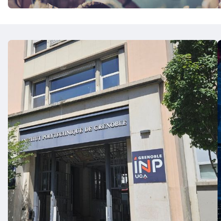
Une
année
universitaire
riche
en
projets,
réussites
et
engagements