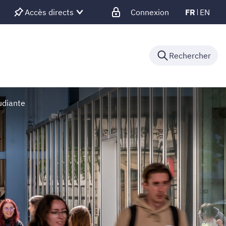
Accès directs
Connexion
FR
EN
Rechercher
udiante