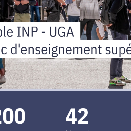
le INP - UGA
ic d'enseignement supé
200
42