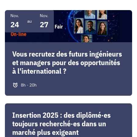
Vous
Nov.
Nov.
recrutez
au
24
27
des
futurs
ingénieurs
et
Vous recrutez des futurs ingénieurs
managers
et managers pour des opportunités
pour
à l'international ?
des
opportunités
8h - 20h
à
l'international
?
Insertion
2025
Insertion 2025 : des diplômé·es
:
toujours recherché·es dans un
des
marché plus exigeant
diplômé·es