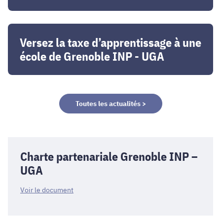
toujours
recherché·es
Versez
dans
la
Versez la taxe d’apprentissage à une
un
taxe
école de Grenoble INP - UGA
marché
d’apprentissage
plus
à
exigeant
une
école
Toutes les actualités >
de
Grenoble
INP
-
Charte partenariale Grenoble INP –
UGA
UGA
Voir le document