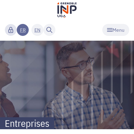
Menu
FR
EN
Grenoble
INP
-
UGA
-
Entreprises
Entreprises