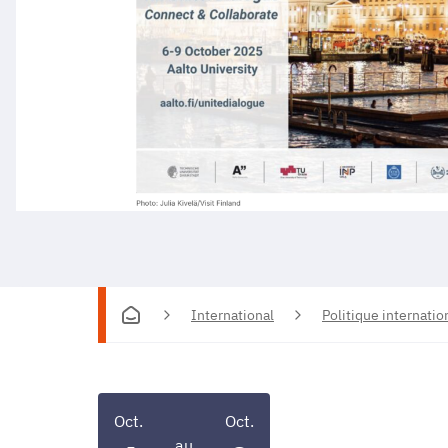
International
Politique internatio
Oct.
Oct.
au