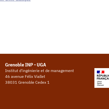
Grenoble INP - UGA
Institut d'ingénierie et de management
46 avenue Félix Viallet
38031 Grenoble Cedex 1