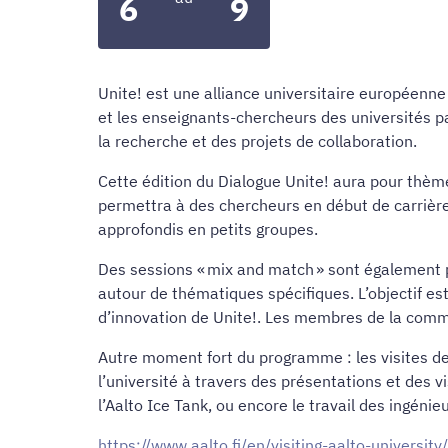
6
9
Unite! est une alliance universitaire européenne 
et les enseignants-chercheurs des universités p
la recherche et des projets de collaboration.
Cette édition du Dialogue Unite! aura pour thème
permettra à des chercheurs en début de carrière
approfondis en petits groupes.
Des sessions « mix and match » sont également pr
autour de thématiques spécifiques. L’objectif es
d’innovation de Unite!. Les membres de la commu
Autre moment fort du programme : les visites des
l’université à travers des présentations et des v
l’Aalto Ice Tank, ou encore le travail des ingénie
https://www.aalto.fi/en/visiting-aalto-university/