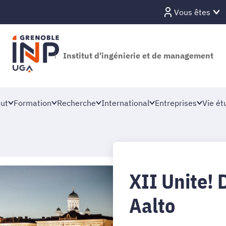
Vous êtes
Institut d'ingénierie et de management
tut
Formation
Recherche
International
Entreprises
Vie ét
XII Unite! 
Aalto