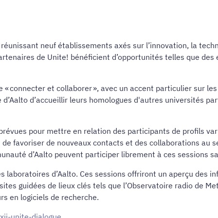
réunissant neuf établissements axés sur l’innovation, la techno
artenaires de Unite! bénéficient d’opportunités telles que de
 « connecter et collaborer », avec un accent particulier sur 
 d’Aalto d’accueillir leurs homologues d'autres universités pa
évues pour mettre en relation des participants de profils vari
t de favoriser de nouveaux contacts et des collaborations au s
nauté d’Aalto peuvent participer librement à ces sessions san
 laboratoires d’Aalto. Ces sessions offriront un aperçu des in
isites guidées de lieux clés tels que l’Observatoire radio de Me
urs en logiciels de recherche.
xii-unite-dialogue