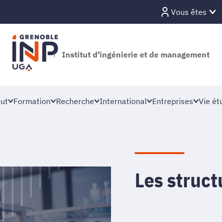
Vous êtes
Institut d'ingénierie et de management
tut
Formation
Recherche
International
Entreprises
Vie ét
Les struct