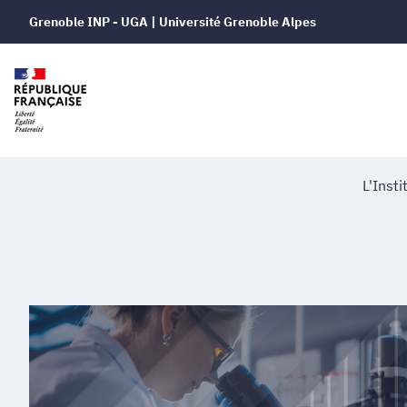
Grenoble INP - UGA | Université Grenoble Alpes
L'Insti