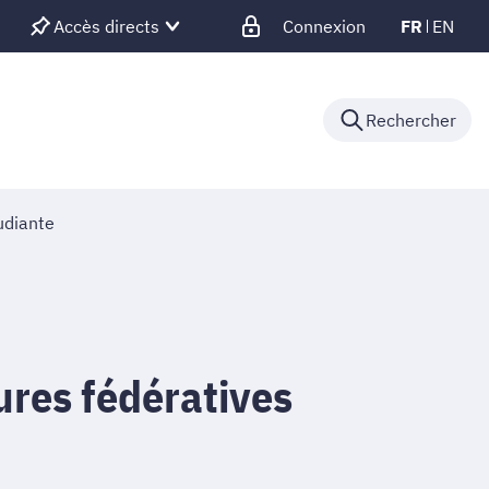
Accès directs
Connexion
FR
EN
Rechercher
udiante
ures fédératives