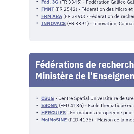
Féd. 3G
(FR 3345) - Fédération Galileo Gal
FMNT
(FR 2542) - Fédération des Micro e
FRM ARA
(FR 3490) - Fédération de rech
INNOVACS
(FR 3391) - Innovation, Connai
Fédérations de recherche
Ministère de l'Enseigne
CSUG
- Centre Spatial Universitaire de Gr
ESONN
(FED 4186) - Ecole thématique eu
HERCULES
- Formations européenne pour l'
MaiMoSiNE
(FED 4176) - Maison de la mod