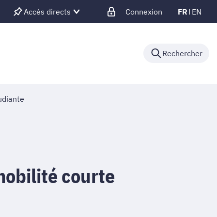
Accès directs
Connexion
FR
EN
Rechercher
udiante
mobilité courte