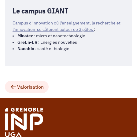
Le campus GIANT
Campus d'innovation où l'enseignement, la recherche et
l'innovation se côtoient autour de 3 pôles
:
Minatec
: micro et nanotechnologie
GreEn-ER
: Energies nouvelles
Nanobio
: santé et biologie
Valorisation