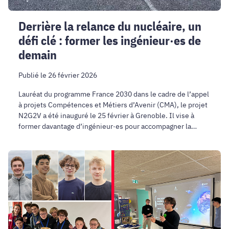
les
ingénieur·es
Derrière la relance du nucléaire, un
de
défi clé : former les ingénieur·es de
demain
demain
Publié le 26 février 2026
Lauréat du programme France 2030 dans le cadre de l’appel
à projets Compétences et Métiers d’Avenir (CMA), le projet
N2G2V a été inauguré le 25 février à Grenoble. Il vise à
former davantage d’ingénieur·es pour accompagner la
relance du nucléaire et la transition énergétique.
4
élèves
de
Grenoble
INP
-