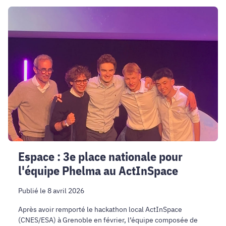
Espace
:
3e
place
nationale
pour
l'équipe
Phelma
au
ActInSpace
Espace : 3e place nationale pour
l'équipe Phelma au ActInSpace
Publié le 8 avril 2026
Après avoir remporté le hackathon local ActInSpace
(CNES/ESA) à Grenoble en février, l’équipe composée de