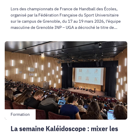
Lors des championnats de France de Handball des Écoles,
organisé par la Fédération Française du Sport Universitaire
sur le campus de Grenoble, du 17 au 19 mars 2026, l’équipe
masculine de Grenoble INP – UGA a décroché le titre de
champion de France des écoles niveau N2.
La
semaine
Kaléidoscope
:
mixer
les
talents
Formation
La semaine Kaléidoscope : mixer les