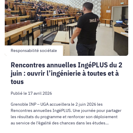
du
2
juin
:
ouvrir
l’ingénierie
à
toutes
Responsabilité sociétale
et
Rencontres annuelles IngéPLUS du 2
à
juin : ouvrir l’ingénierie à toutes et à
tous
tous
Publié le 17 avril 2026
Grenoble INP – UGA accueillera le 2 juin 2026 les
Rencontres annuelles IngéPLUS. Une journée pour partager
les résultats du programme et renforcer son déploiement
au service de l’égalité des chances dans les études
d’ingénierie.