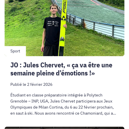
Chervet,
«
ça
va
être
une
semaine
pleine
Sport
d’émotions
JO : Jules Chervet, « ça va être une
!»
semaine pleine d’émotions !»
Publié le 2 février 2026
Étudiant en classe préparatoire intégrée à Polytech
Grenoble – INP, UGA, Jules Chervet participera aux Jeux
Olympiques de Milan Cortina, du 6 au 22 février prochain,
en saut à ski. Nous avons rencontré ce Chamoniard, qui a
fait ses premiers sauts à ski sur un tremplin à l’âge de 5-6
ans.