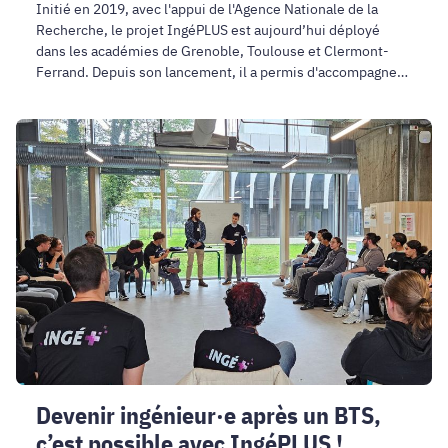
Initié en 2019, avec l'appui de l'Agence Nationale de la
Recherche, le projet IngéPLUS est aujourd’hui déployé
dans les académies de Grenoble, Toulouse et Clermont-
Ferrand. Depuis son lancement, il a permis d'accompagner
plus de 3000 élèves de BTS.
Devenir
ingénieur·e
après
un
BTS,
c’est
possible
avec
IngéPLUS
!
Devenir ingénieur·e après un BTS,
c’est possible avec IngéPLUS !