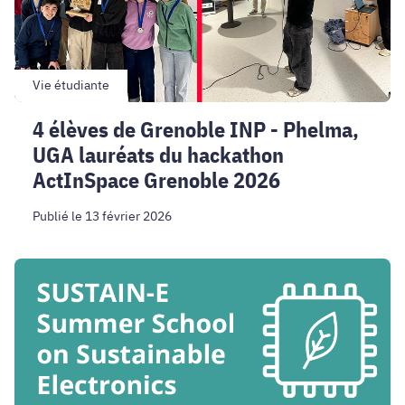
Phelma,
UGA
lauréats
du
hackathon
Vie étudiante
ActInSpace
4 élèves de Grenoble INP - Phelma,
Grenoble
UGA lauréats du hackathon
2026
ActInSpace Grenoble 2026
Publié le 13 février 2026
SUSTAIN-
E
2026
École
d’été
sur
l’électronique