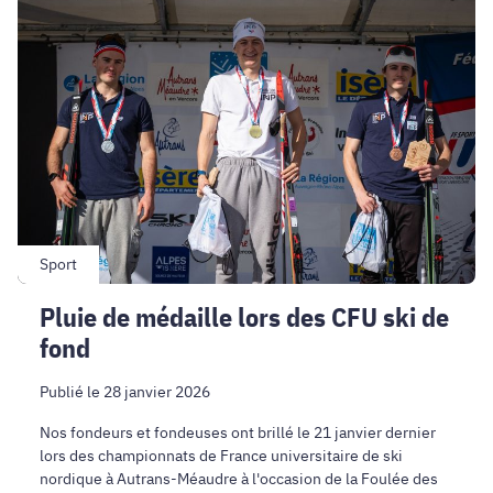
Pluie
de
médaille
lors
des
CFU
ski
de
fond
Sport
Pluie de médaille lors des CFU ski de
fond
Publié le 28 janvier 2026
Nos fondeurs et fondeuses ont brillé le 21 janvier dernier
lors des championnats de France universitaire de ski
nordique à Autrans-Méaudre à l'occasion de la Foulée des