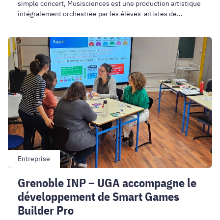
simple concert, Musisciences est une production artistique
intégralement orchestrée par les élèves-artistes de
l’établissement, avec l’appui du conservatoire Nina Simone
de Grenoble.
Grenoble
INP
–
UGA
accompagne
le
développement
de
Smart
Games
Builder
Entreprise
Pro
Grenoble INP – UGA accompagne le
développement de Smart Games
Builder Pro