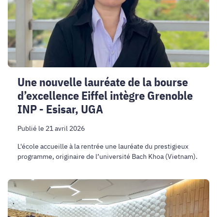
bourse
d’excellence
Eiffel
intègre
Grenoble
INP
-
Une nouvelle lauréate de la bourse
Esisar,
d’excellence Eiffel intègre Grenoble
UGA
INP - Esisar, UGA
Publié le 21 avril 2026
L'école accueille à la rentrée une lauréate du prestigieux
programme, originaire de l’université Bach Khoa (Vietnam).
Rencontres
annuelles
IngéPLUS