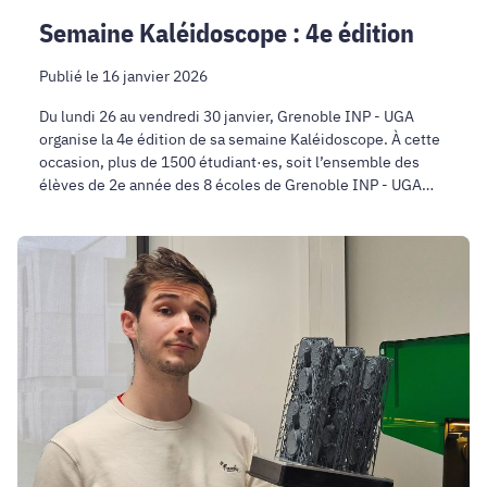
Semaine Kaléidoscope : 4e édition
Publié le 16 janvier 2026
Du lundi 26 au vendredi 30 janvier, Grenoble INP - UGA
organise la 4e édition de sa semaine Kaléidoscope. À cette
occasion, plus de 1500 étudiant·es, soit l’ensemble des
élèves de 2e année des 8 écoles de Grenoble INP - UGA
participeront à une semaine d'activités pédagogiques et de
projets communs.
Matthieu
Deshayes
prix
pépite
de
la
région
Auvergne-
Rhône-
Alpes