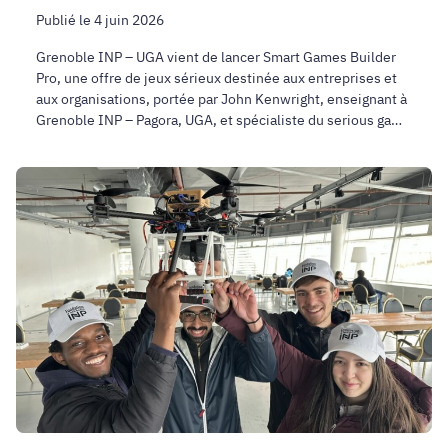
Publié le 4 juin 2026
Grenoble INP – UGA vient de lancer Smart Games Builder
Pro, une offre de jeux sérieux destinée aux entreprises et
aux organisations, portée par John Kenwright, enseignant à
Grenoble INP – Pagora, UGA, et spécialiste du serious game
et de la ludo-pédagogie.
Robotique
étudiante
:
des
projets
qui
font
rayonner
Grenoble
INP
–
UGA