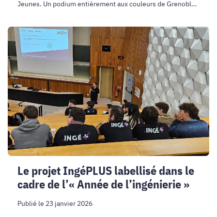
Jeunes. Un podium entièrement aux couleurs de Grenoble
INP – UGA pour les garçons et l’or pour les filles.
Le
projet
IngéPLUS
labellisé
dans
le
cadre
de
l’«
Année
de
l’ingénierie
Le projet IngéPLUS labellisé dans le
»
cadre de l’« Année de l’ingénierie »
Publié le 23 janvier 2026