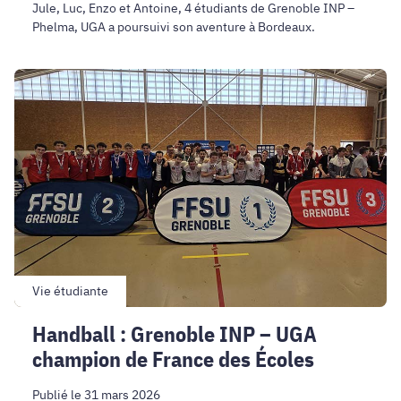
Jule, Luc, Enzo et Antoine, 4 étudiants de Grenoble INP –
Phelma, UGA a poursuivi son aventure à Bordeaux.
Handball
:
Grenoble
INP
–
UGA
champion
de
France
des
Écoles
Vie étudiante
Handball : Grenoble INP – UGA
champion de France des Écoles
Publié le 31 mars 2026