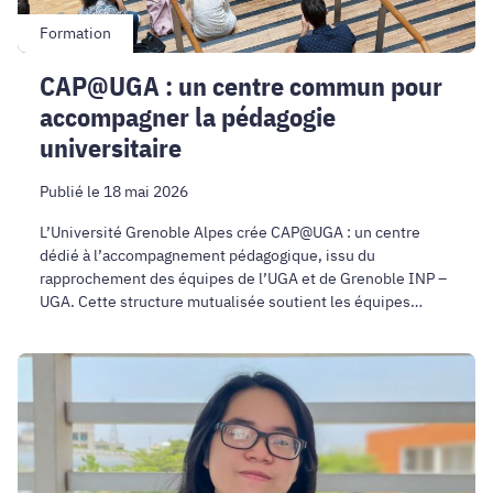
universitaire
Formation
CAP@UGA : un centre commun pour
accompagner la pédagogie
universitaire
Publié le 18 mai 2026
L’Université Grenoble Alpes crée CAP@UGA : un centre
dédié à l’accompagnement pédagogique, issu du
rapprochement des équipes de l’UGA et de Grenoble INP –
UGA. Cette structure mutualisée soutient les équipes
enseignantes et contribue à l’amélioration continue de la
qualité des formations.
Une
nouvelle
lauréate
de
la