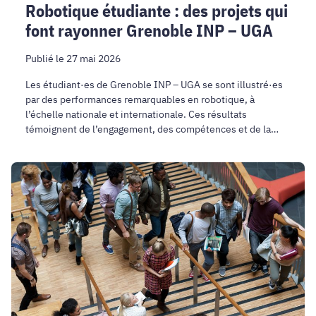
Robotique étudiante : des projets qui
font rayonner Grenoble INP – UGA
Publié le 27 mai 2026
Les étudiant·es de Grenoble INP – UGA se sont illustré·es
par des performances remarquables en robotique, à
l’échelle nationale et internationale. Ces résultats
témoignent de l’engagement, des compétences et de la
capacité d’innovation des futur·es ingénieur·es formé·es
au sein de l’établissement.
CAP@UGA
:
un
centre
commun
pour
accompagner
la
pédagogie