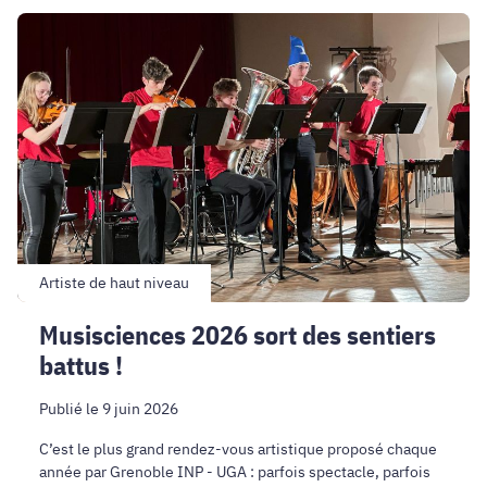
Musisciences
2026
sort
des
sentiers
battus
!
Artiste de haut niveau
Musisciences 2026 sort des sentiers
battus !
Publié le 9 juin 2026
C’est le plus grand rendez-vous artistique proposé chaque
année par Grenoble INP - UGA : parfois spectacle, parfois