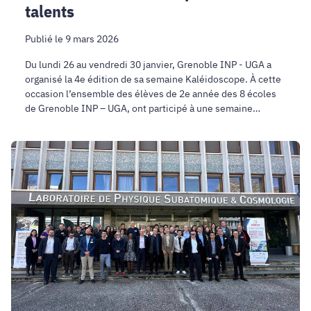
talents
Publié le 9 mars 2026
Du lundi 26 au vendredi 30 janvier, Grenoble INP - UGA a
organisé la 4e édition de sa semaine Kaléidoscope. À cette
occasion l’ensemble des élèves de 2e année des 8 écoles
de Grenoble INP – UGA, ont participé à une semaine
d'activités pédagogiques et de projets communs.
Derrière
la
relance
du
nucléaire,
un
défi
clé
:
former