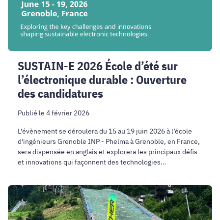
durable
:
Ouverture
des
candidatures
SUSTAIN-E 2026 École d’été sur
l’électronique durable : Ouverture
des candidatures
Publié le 4 février 2026
L’évènement se déroulera du 15 au 19 juin 2026 à l’école
d'ingénieurs Grenoble INP - Phelma à Grenoble, en France,
sera dispensée en anglais et explorera les principaux défis
et innovations qui façonnent des technologies
électroniques plus durables.
JO
:
Jules