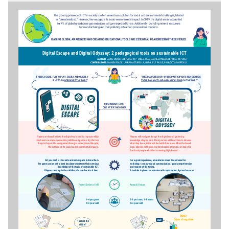
The growing presence of ICT in society is often viewed as a solution for social and environmental challenges, labeled
as “dematerialized.” However, few recognize its socio-environmental impact. In 2019, the digital sector accounted
for 4% of global greenhouse gas emissions, a figure expected to rise. Additionally, dwindling mineral resources
for manufacturing and their polluting extraction pose serious concerns.
RAISING GLOBAL AWARENESS AND CREATING EDUCATIONAL TOOLS ARE ESSENTIAL TO ADDRESSING THESE ISSUES.
Digital Escape and Digital Odyssey: 2 pedagogical tools on sustainable ICT
AUTHOR:
 LOANE DANÈS, GRENOBLE INP - ENSE3, UGA (LOANE.DANES@GRENOBLE-INP.ORG)
CONTRIBUTORS:
 MANON ROUGÉ, LAURA MAZZARELLA, CORALIE LE RASLE, PANAGIOTA MORFOULI
“I NEED A GAME, FUN TO PLAY, EASILY AND QUICKLY
“I NEED A WORKSHOP, WHERE PARTICIPANTS CAN 
DISCUSS
PLAYED TO 
INTRODUCE THE TOPIC
”
THEIR THOUGHTS AND GAIN KNOWLEDGE
 ON THE TOPIC”
INDEPENDENTLY OR
ONE AFTER THE OTHER
Players are launched into the digital world and its impacts which
Players will navigate though the digital world, gathering
they have to escape by resolving riddles and puzzles. By the time
knowledge step by step. Their journey will lead them to discuss
they do they will have explored through a smartphone lifecycle,
what they know, think and feel with their team. When the travel
the outlines of its social and environmental impacts.
ends, players will have an understanding of what is at stake for
Earth and people with the increasing digital world.
All you need is the cards and some space to draw them.
For a good experience, an animator needs to overview the
The game can be self played by players whatever their previous
workshop: to ensure good communication, good comprehension
knowledge of the topic of sustainable ICT.
and respect of the timing.
Players can stop in the middle and come back to it later.
A booklet is given the animator with explanation, tips and sources.
From 45 min to 1h30
Around 2 hours
1-6 per game
3-6 per team, 1-4 teams
12+ years old
16+ years old
GAME 1
Orders of magnitude
Quiz!
“I solved the
riddle!”
Start