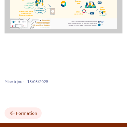
Introductory
Quiz!
cards
“I found a
number in the
GAME 2
text!”
“A number
Life cycle
appeared through a
Finding one’s way through
GAME 3
jigsaw!”
the cards, along the
Quiz!
Impacts on SDGs
lifecycle of a smartphone
These tools were created within the “Programme
d’investissement d’avenir, IRT Nanoelec” as part of the
Nanoelec/Human Capital & Training Design Program.
Mise à jour - 13/03/2025
Formation