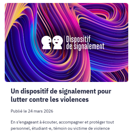
Un
dispositif
de
signalement
pour
lutter
contre
les
violences
Un dispositif de signalement pour
lutter contre les violences
Publié le 24 mars 2026
En s’engageant à écouter, accompagner et protéger tout
personnel, étudiant·e, témoin ou victime de violence