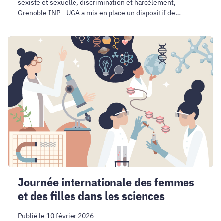
sexiste et sexuelle, discrimination et harcèlement,
Grenoble INP - UGA a mis en place un dispositif de
signalement spécifique pour accompagner, protéger et
traiter les situations délicates.
Journée
internationale
des
femmes
et
des
filles
dans
les
sciences
Journée internationale des femmes
et des filles dans les sciences
Publié le 10 février 2026