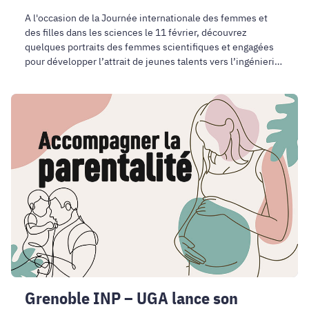
A l'occasion de la Journée internationale des femmes et
des filles dans les sciences le 11 février, découvrez
quelques portraits des femmes scientifiques et engagées
pour développer l’attrait de jeunes talents vers l’ingénierie
et les sciences.
Grenoble
INP
–
UGA
lance
son
premier
programme
d’accompagnement
à
la
parentalité
Grenoble INP – UGA lance son