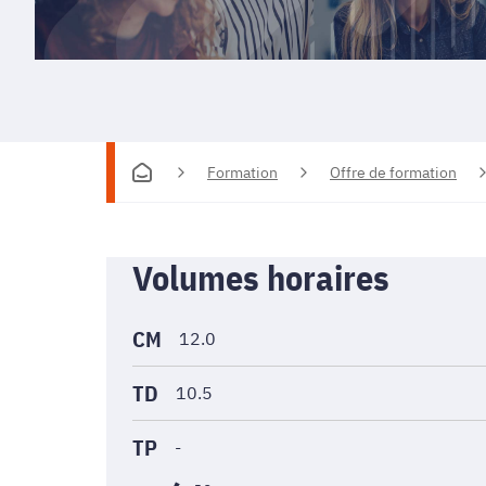
Formation
Offre de formation
Informations
Volumes horaires
générales
CM
12.0
TD
10.5
TP
-