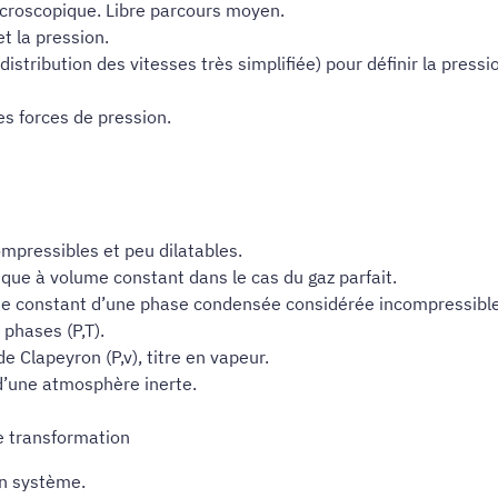
croscopique. Libre parcours moyen.
t la pression.
distribution des vitesses très simplifiée) pour définir la press
es forces de pression.
pressibles et peu dilatables.
que à volume constant dans le cas du gaz parfait.
me constant d’une phase condensée considérée incompressible 
phases (P,T).
e Clapeyron (P,v), titre en vapeur.
 d’une atmosphère inerte.
e transformation
n système.