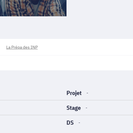
La Prépa des INP
Projet
-
Stage
-
DS
-