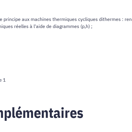
me principe aux machines thermiques cycliques dithermes : ren
ues réelles à l'aide de diagrammes (p,h) ;
e 1
mplémentaires