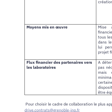
créatio
Moyens mis en œuvre
Mise 
financi
tous le
dans l
lui pe
projet f
Flux financier des partenaires vers
A déter
les laboratoires
pas néc
mais 
minima
certa
disposi
être équ
Pour choisir le cadre de collaboration le plus a
drive.contrats@grenoble-inp.fr