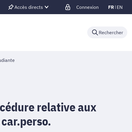
Accès directs
Connexion
FR
EN
Rechercher
udiante
cédure relative aux
car.perso.