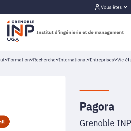
Vous êtes
Institut d'ingénierie et de management
tut
Formation
Recherche
International
Entreprises
Vie ét
Pagora
Grenoble INP
ail