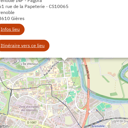
renoble INP - Pagora
61 rue de la Papeterie - CS10065
renoble
8610 Gières
Infos lieu
Itinéraire vers ce lieu