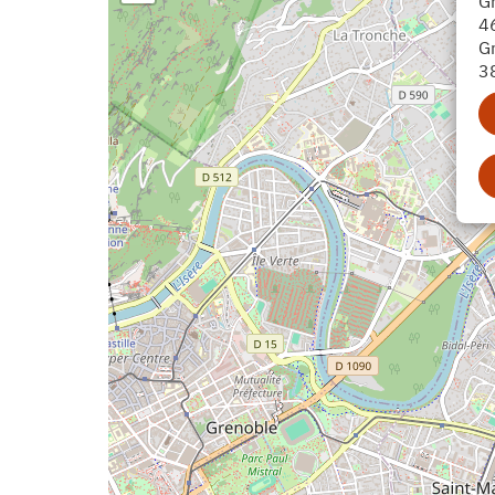
G
4
G
3