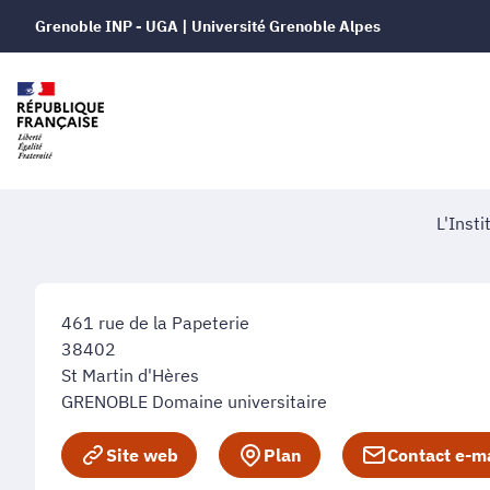
Grenoble INP - UGA | Université Grenoble Alpes
L'Insti
461 rue de la Papeterie
38402
St Martin d'Hères
GRENOBLE Domaine universitaire
Site web
Plan
Contact e-m