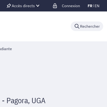
Accès directs
Connexion
FR
EN
Rechercher
udiante
 - Pagora, UGA