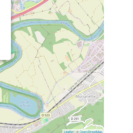
Leaflet
| ©
OpenStreetMap