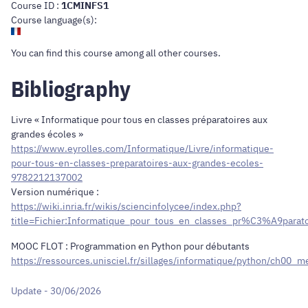
Course ID :
1CMINFS1
Course language(s):
You can find this course
among all other courses
.
Bibliography
Livre « Informatique pour tous en classes préparatoires aux
grandes écoles »
https://www.eyrolles.com/Informatique/Livre/informatique-
pour-tous-en-classes-preparatoires-aux-grandes-ecoles-
9782212137002
Version numérique :
https://wiki.inria.fr/wikis/sciencinfolycee/index.php?
title=Fichier:Informatique_pour_tous_en_classes_pr%C3%A9par
MOOC FLOT : Programmation en Python pour débutants
https://ressources.unisciel.fr/sillages/informatique/python/ch00
Update - 30/06/2026